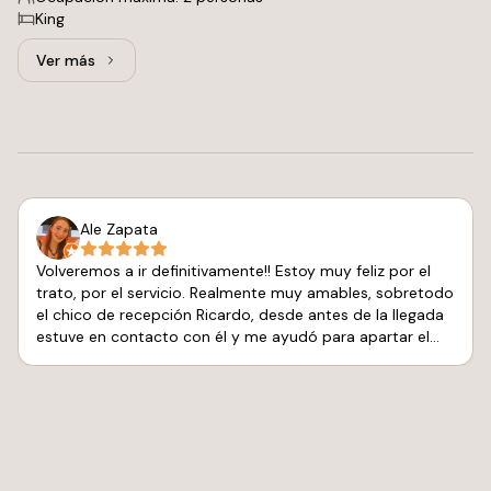
King
Ver más
Ver más: Máster Suite, 1 cama King
Ale Zapata
Volveremos a ir definitivamente!! Estoy muy feliz por el
trato, por el servicio. Realmente muy amables, sobretodo
el chico de recepción Ricardo, desde antes de la llegada
estuve en contacto con él y me ayudó para apartar el
increíble tour del Tiburón Ballena, de Corsario II con
Alfonso y Emanuel, vale mucho la pena ir y conocer.
Todos los que conocimos fueron muy cálidos. El hotel
tiene una linda piscina en la parte de la entrada, después
de recepción, así como baños y regaderas cerca. Es un
hotel con varias habitaciones, a nosotros nos tocó en
planta baja y al fondo, lo que lo hizo perfecto cuando