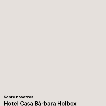
queríamos llegar y solo descansar, era muy tranquilo y
cómodo. Camas perfectas! Suaves y grandes. Todo
funcionó perfecto. Tele bien, A/A bien, agua caliente bien.
Los gatitos y los mapaches son muy tiernos. La
ubicación es perfecta, queda todo muy cerca.
Sobre nosotros
Hotel Casa Bárbara Holbox